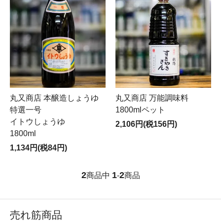
丸又商店 本醸造しょうゆ
丸又商店 万能調味料
特選一号
1800mlペット
イトウしょうゆ
2,106円(税156円)
1800ml
1,134円(税84円)
2
1
2
商品中
-
商品
売れ筋商品