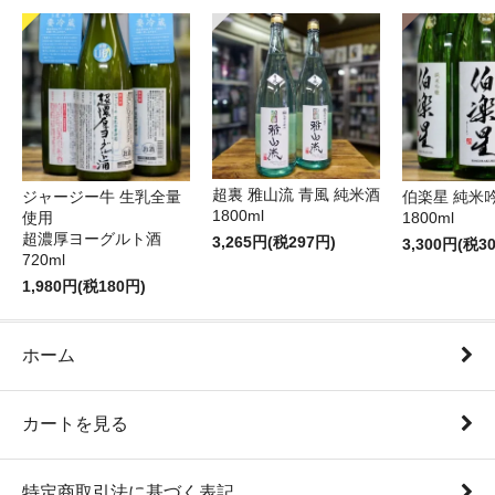
超裏 雅山流 青風 純米酒
ジャージー牛 生乳全量
伯楽星 純米
1800ml
使用
1800ml
超濃厚ヨーグルト酒
3,265円(税297円)
3,300円(税3
720ml
1,980円(税180円)
ホーム
カートを見る
特定商取引法に基づく表記