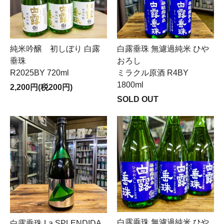
純米吟醸 初しぼり 白露
白露垂珠 無濾過純米 ひや
垂珠
おろし
R2025BY 720ml
ミラクル原酒 R4BY
1800ml
2,200円(税200円)
SOLD OUT
白露垂珠 無濾過純米 ひや
白露垂珠 La SPLENDIDA