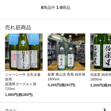
8
1
8
商品中
-
商品
売れ筋商品
超裏 雅山流 青風 純米酒
ジャージー牛 生乳全量
伯楽星 純米
1800ml
使用
1800ml
超濃厚ヨーグルト酒
3,265円(税297円)
3,300円(税3
720ml
1,980円(税180円)
ホーム