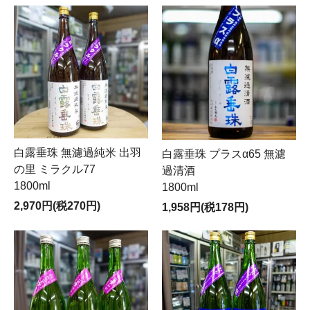
白露垂珠 無濾過純米 出羽
白露垂珠 プラスα65 無濾
の里 ミラクル77
過清酒
1800ml
1800ml
2,970円(税270円)
1,958円(税178円)