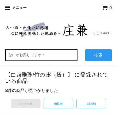
0
メニュー
検索
【白露垂珠/竹の露（資）】 に登録されて
いる商品
8
件の商品が見つかりました
おすすめ順
価格順
新着順