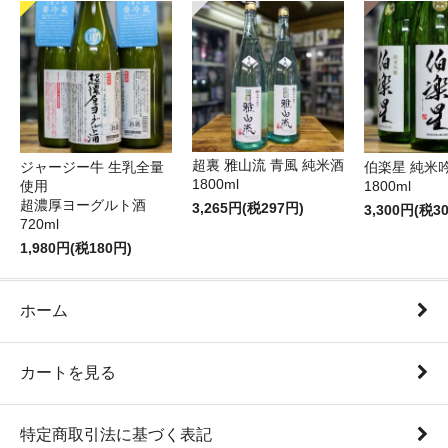
超裏 雅山流 青風 純米酒
ジャージー牛 生乳全量
伯楽星 純米
1800ml
使用
1800ml
超濃厚ヨーグルト酒
3,265円(税297円)
3,300円(税3
720ml
1,980円(税180円)
ホーム
カートを見る
特定商取引法に基づく表記