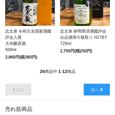
志太泉 令和元全国新酒鑑
志太泉 静岡県清酒鑑評会
評会入賞
出品酒用斗瓶取り H27BY
大吟醸原酒
720ml
500ml
2,750円(税250円)
3,960円(税360円)
26
1
12
商品中
-
商品
戻る
次へ
売れ筋商品