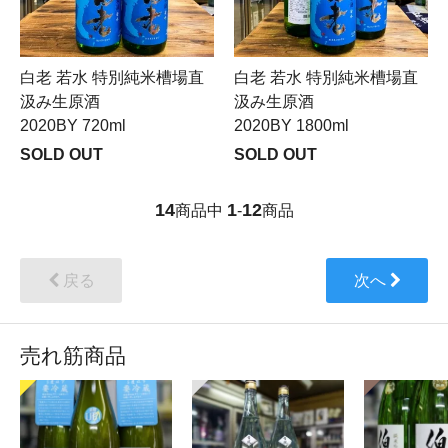
白老 若水 特別純米槽場直
白老 若水 特別純米槽場直
汲み生原酒
汲み生原酒
2020BY 720ml
2020BY 1800ml
SOLD OUT
SOLD OUT
14
1
12
商品中
-
商品
戻る
次へ
売れ筋商品