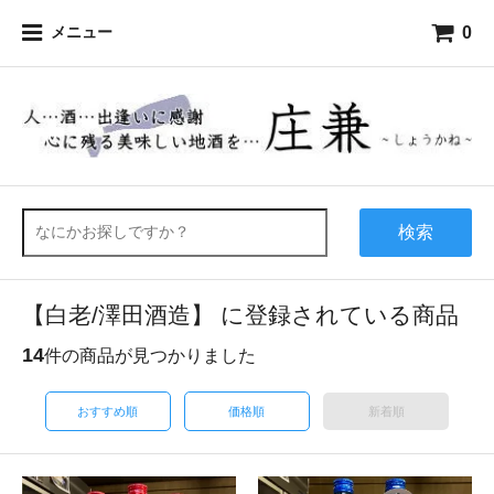
0
メニュー
検索
【白老/澤田酒造】 に登録されている商品
14
件の商品が見つかりました
おすすめ順
価格順
新着順