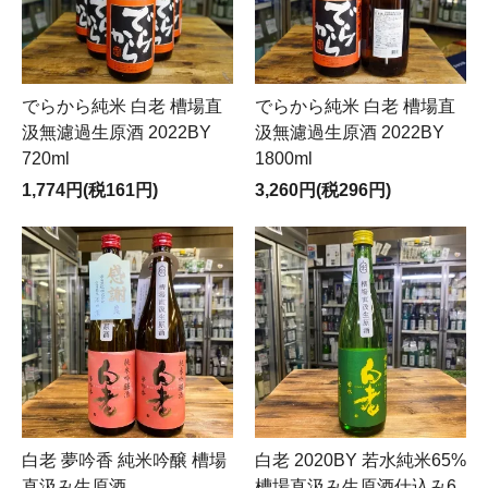
でらから純米 白老 槽場直
でらから純米 白老 槽場直
汲無濾過生原酒 2022BY
汲無濾過生原酒 2022BY
720ml
1800ml
1,774円(税161円)
3,260円(税296円)
白老 夢吟香 純米吟醸 槽場
白老 2020BY 若水純米65%
直汲み生原酒
槽場直汲み生原酒仕込み6